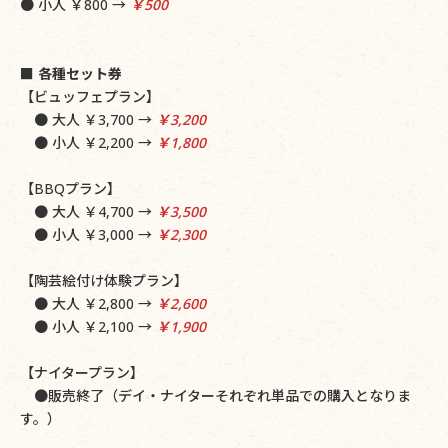
● 小人 ￥800 →
￥500
■
各種セット券
【ビュッフェプラン】
● 大人 ￥3,700 →
￥3,200
● 小人 ￥2,200 →
￥1,800
【BBQプラン】
● 大人 ￥4,700 →
￥3,500
● 小人 ￥3,000 →
￥2,300
【陶芸絵付け体験プラン】
● 大人 ￥2,800 →
￥2,600
● 小人 ￥2,100 →
￥1,900
【ナイタープラン】
●販売終了（デイ・ナイターそれぞれ単品での購入となりま
す。）