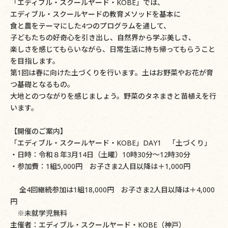
「エディブル・スクールヤード・KOBE」では、
エディブル・スクールヤードの教育メソッドを基本に
食と農をテーマにした4つのプログラムを通して、
子どもたちの好奇心を引き出し、自然界から学ぶ美しさ、
楽しさを感じてもらいながら、日常生活に持ち帰ってもらうこと
を目指します。
第1回は春に向けた土づくりを行います。土はお野菜やお花が育
つ基礎となるもの。
大地とのつながりを感じましょう。野菜のタネまきと苗植えを行
います。
【開催のご案内】
「エディブル・スクールヤード・KOBE」DAY1 「土づくり」
・日時：令和８年3月14日（土曜）10時30分～12時30分
・参加費：1組5,000円 お子さま2人目以降は＋1,000円
全4回継続参加は1組18,000円 お子さま2人目以降は＋4,000
円
※未就学児無料
主催者：エディブル・スクールヤード・KOBE（神戸）